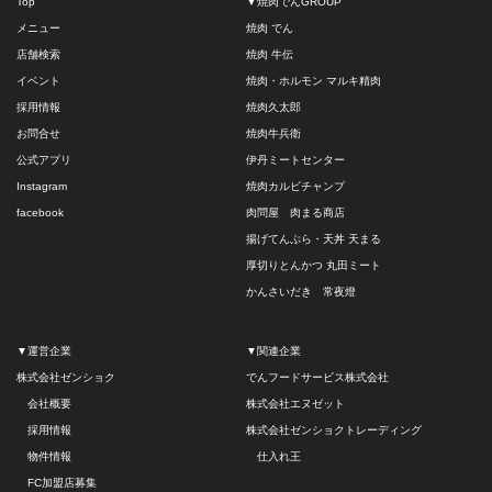
Top
▼焼肉でんGROUP
メニュー
焼肉 でん
店舗検索
焼肉 牛伝
イベント
焼肉・ホルモン マルキ精肉
採用情報
焼肉久太郎
お問合せ
焼肉牛兵衛
公式アプリ
伊丹ミートセンター
Instagram
焼肉カルビチャンプ
facebook
肉問屋 肉まる商店
揚げてんぷら・天丼 天まる
厚切りとんかつ 丸田ミート
かんさいだき 常夜燈
▼運営企業
▼関連企業
株式会社ゼンショク
でんフードサービス株式会社
会社概要
株式会社エヌゼット
採用情報
株式会社ゼンショクトレーディング
物件情報
仕入れ王
FC加盟店募集