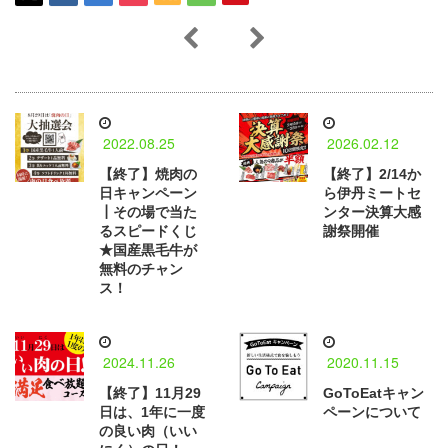
2022.08.25
2026.02.12
【終了】焼肉の
【終了】2/14か
日キャンペーン
ら伊丹ミートセ
┃その場で当た
ンター決算大感
るスピードくじ
謝祭開催
★国産黒毛牛が
無料のチャン
ス！
2024.11.26
2020.11.15
【終了】11月29
GoToEatキャン
日は、1年に一度
ペーンについて
の良い肉（いい